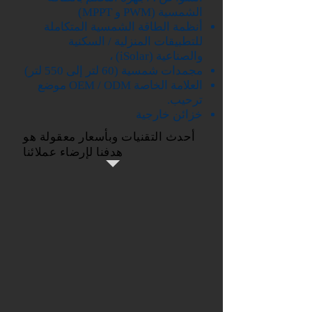
الشمسية (PWM و MPPT)
أنظمة الطاقة الشمسية المتكاملة
للتطبيقات المنزلية / السكنية
والصناعية (iSolar) ،
مجمدات شمسية (60 لتر إلى 550 لتر)
العلامة الخاصة OEM / ODM موضع
ترحيب.
خزائن خارجية
أحدث التقنيات وبأسعار معقولة هو
هدفنا لإرضاء عملائنا