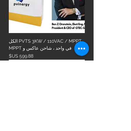
PVTS 3KW / 110VAC / MPPT الكل
في واحد ، شاحن عاكس و MPPT
السعر