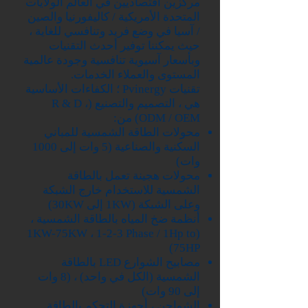
مركزين اقتصاديين في العالم الولايات
المتحدة الأمريكية / كاليفورنيا والصين
/ آسيا في وضع فريد وتنافسي للغاية ،
حيث يمكننا توفير أحدث التقنيات
وبأسعار آسيوية تنافسية وجودة عالمية
المستوى والعملاء الخدمات.
تقنيات Pvinergy ؛ الكفاءات الأساسية
هي ، التصميم والتصنيع (R & D ،
ODM / OEM) من:
محولات الطاقة الشمسية للمباني
السكنية والصناعية (5 وات إلى 1000
وات)
محولات هجينة تعمل بالطاقة
الشمسية للاستخدام خارج الشبكة
وعلى الشبكة (1KW إلى 30KW)
أنظمة ضخ المياه بالطاقة الشمسية ،
(1KW-75KW ، 1-2-3 Phase / 1Hp to
75HP)
مصابيح الشوارع LED بالطاقة
الشمسية (الكل في واحد) ، (8 وات
إلى 90 وات)
الشواحن ، أجهزة التحكم بالطاقة