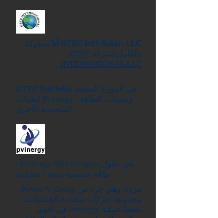
GTEC Intl-Solar، LLC
أنا
مملوكة
بالكامل لشركة
GTEC
.
INTERNATIONAL LLC
هي الموزع المعتمد
GTEC Intl-Solar
لتقنيات Pvinergy ، ومنتجات الطاقة
المتجددة الأخرى.
: Pvinergy Technologies هي حلول
طاقة شمسية بديلة / متجددة
مزود؛ وهي جزء من Power-V Group ،
مجموعة شركات متعددة الجنسيات.
تضعنا عملية Pvinergy في أقوى