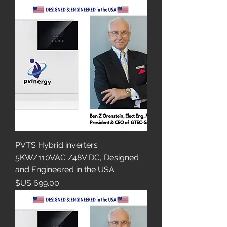
PVTS Hybrid inverters
5KW/110VAC /48V DC, Designed
and Engineered in the USA
السعر