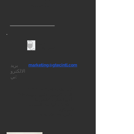
الشمسية
اتصل
اتصل بنا
marketing@gtecintl.com
بريد
الالكترو
ني:
GTEC INTL-SOLAR، LLC
5158 كلاريتون دكتور سويت 968
أجورا هيلز ، كاليفورنيا
91301 ، الولايات المتحدة
الأمريكية
هاتف:
18184598178
+