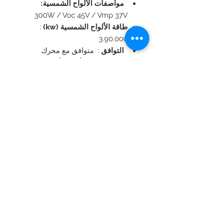
مواصفات الألواح الشمسية:
300W / Voc 45V / Vmp 37V
طاقة الألواح الشمسية (kw)
:
3.90.000
التوافق
: متوافق مع محرك
المضخة الحثية أحادية أو ثلاثية
الطور. كفاءة تحويل عالية MPPT
(فوق 99.8٪).
البداية الناعمة ووظيفة التردد
المتغير. عملية تلقائية كاملة.
نوع المحرك
: آلة غير متزامنة
حماية الدخول
إصدار الشهادات
: CE
درجة الحرارة
: 0-45 درجة مئوية
التردد （هرتز
: 0-60
GTEC-Solar، LLC
+
الهاتف:
18188554088