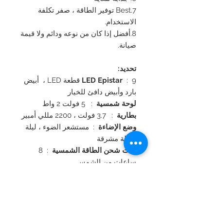
7.Best توفير الطاقة ، صفر تكلفة
الاستخدام.
8.أفضل إذا كان من نوعه ودائم ولا قيمة
صيانة.
تحديد:
LED Epistar
: 9 قطعة LED ، أبيض
بارد وأبيض دافئ للخيار
لوحة شمسية
: 5 فولت 2 واط
بطارية
: 3.7 فولت ، 2200 مللي أمبير
وضع الإضاءة
: مستشعر الضوء ، ليلة
كاملة مشرقة
وقت شحن الطاقة الشمسية
: 8
ساعات من الشمس
وقت الإضاءة
: أكثر من ليلة واحدة
مادة
: الألمنيوم المسبوك بالقالب +
PMMA
درجة حرارة العمل
: -25 درجة مئوية