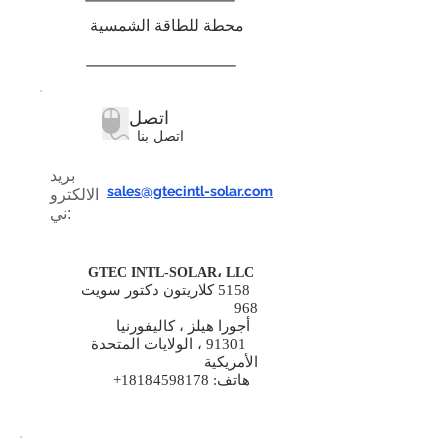
محطة للطاقة الشمسية
اتصل
اتصل بنا
بريد
sales@gtecintl-solar.com
الالكترو
ني:
GTEC INTL-SOLAR، LLC
5158 كلاريتون دكتور سويت
968
أجورا هيلز ، كاليفورنيا
91301 ، الولايات المتحدة
الأمريكية
هاتف:
18184598178
+