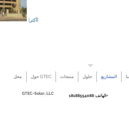
[أكثر]
ا
المشاريع
حلول
منتجات
حول GTEC
محل
GTEC-Solar، LLC
الهاتف: 18188554088+