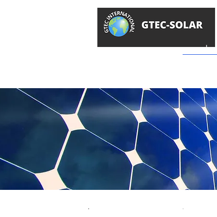
سولار
GTEC -
محل