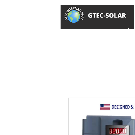
سولار
GTEC -
محل