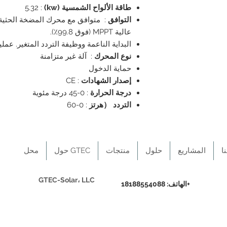
طاقة الألواح الشمسية (kw)
: 5.32
التوافق
: متوافق مع محرك المضخة الحثية أح
عالية MPPT (فوق 99.8٪).
البداية الناعمة ووظيفة التردد المتغير. عملية
نوع المحرك
: آلة غير متزامنة
حماية الدخول
إصدار الشهادات
: CE
درجة الحرارة
: 0-45 درجة مئوية
التردد （هرتز
: 0-60
ا
المشاريع
حلول
منتجات
حول GTEC
محل
GTEC-Solar، LLC
الهاتف: 18188554088+