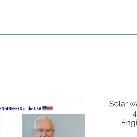
مشاريع
حلول
منتجات
حول GTEC
Solar w
4
Engi