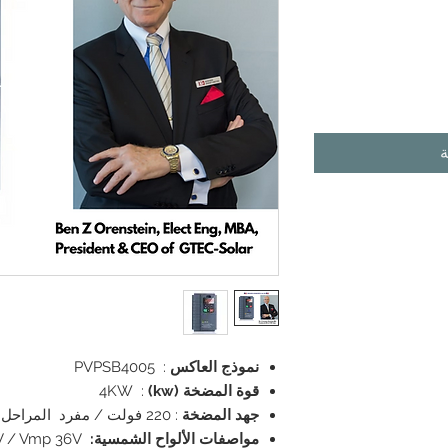
ة
نموذج العاكس
: PVPSB4005
قوة المضخة (kw)
: 4KW
جهد المضخة
: 220 فولت / مفرد المراحل
مواصفات الألواح الشمسية:
380W / Voc 44V / Vmp 36V