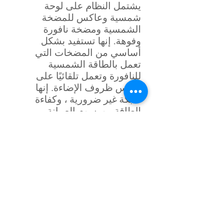
يشتمل النظام على لوحة
شمسية وعاكس للمضخة
الشمسية ومضخة نافورة
وفوهة. إنها تستفيد بشكل
أساسي من المضخات التي
تعمل بالطاقة الشمسية
للنافورة وتعمل تلقائيًا على
أساس ظروف الإضاءة. إنها
شبكة غير ضرورية ، وكفاءة
الطاقة ، ورسوم الصيانة
المنخفضة ، على وجه الخصوص
لمناطق نقص الكهرباء.
تطبيق ： بارك ، بلازا ، منطقة
سكنية ، قرية عطلة ، منطقة
ذات مناظر خلابة.