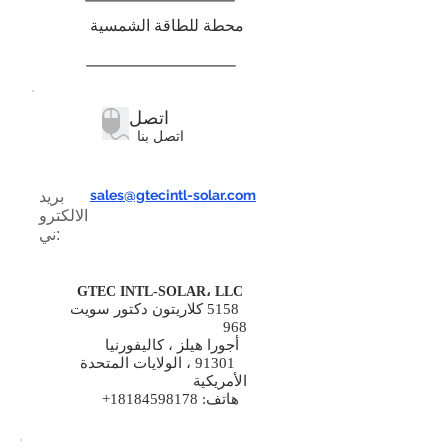
محطة للطاقة الشمسية
اتصل
اتصل بنا
sales@gtecintl-solar.com
بريد
الالكترو
ني:
GTEC INTL-SOLAR، LLC
5158 كلاريتون دكتور سويت
968
أجورا هيلز ، كاليفورنيا
91301 ، الولايات المتحدة
الأمريكية
هاتف:
18184598178
+