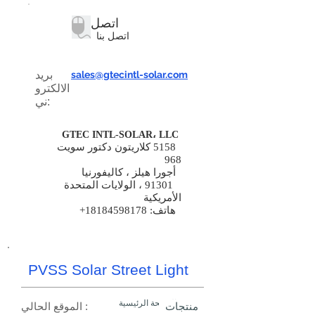
اتصل
اتصل بنا
sales@gtecintl-solar.com
بريد
الالكترو
ني:
GTEC INTL-SOLAR، LLC
5158 كلاريتون دكتور سويت
968
أجورا هيلز ، كاليفورنيا
91301 ، الولايات المتحدة
الأمريكية
هاتف:
18184598178
+
PVSS Solar Street Light
الصفحة الرئيسية
منتجات
الموقع الحالي :