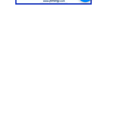
امتصاص الطاقة من شمسنا وتحويلها إلى
إضاءة المنطقة عندما يحل الظلام. تتحد
وحدة الصور الفولتية المدمجة ووحدة التحكم
الدقيقة وبطارية الليثيوم مع مصابيح LED
عالية الإخراج ومستشعر الأشعة تحت الحمراء
البشرية لتحقيق ميزات متعددة مثل انخفاض
استهلاك الطاقة مع الإنارة العالية. تضمن
المكونات المصنفة IP65 القدرة على التحمل
ضد الطقس القاسي وتحافظ على خلوها من
التآكل والفشل المبكر
PVSS
الاستفسار: info@gtecintl-solar.com
Features
Solar powered outdoor lighting
Easy installation. No cable
Specification