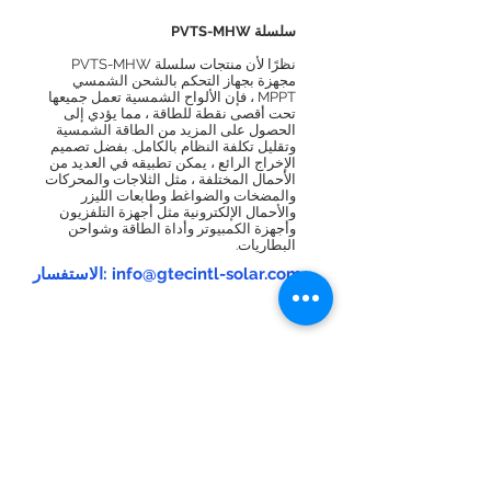
سلسلة PVTS-MHW
نظرًا لأن منتجات سلسلة PVTS-MHW
مجهزة بجهاز التحكم بالشحن الشمسي
MPPT ، فإن الألواح الشمسية تعمل جميعها
تحت أقصى نقطة للطاقة ، مما يؤدي إلى
الحصول على المزيد من الطاقة الشمسية
وتقليل تكلفة النظام بالكامل. بفضل تصميم
الإخراج الرائع ، يمكن تطبيقه في العديد من
الأحمال المختلفة ، مثل الثلاجات والمحركات
والمضخات والضواغط وطابعات الليزر
والأحمال الإلكترونية مثل أجهزة التلفزيون
وأجهزة الكمبيوتر وأداة الطاقة وشواحن
البطاريات.
الاستفسار: info@gtecintl-solar.com
There was an issue connecting to
your network. Check your
connection and try again.