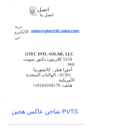
اتصل
اتصل بنا
بريد
sales@gtecintl-solar.com
الالكترو
ني:
GTEC INTL-SOLAR، LLC
5158 كلاريتون دكتور سويت
968
أجورا هيلز ، كاليفورنيا
91301 ، الولايات المتحدة
الأمريكية
هاتف:
18184598178
+
شاحن عاكس هجين PVTS