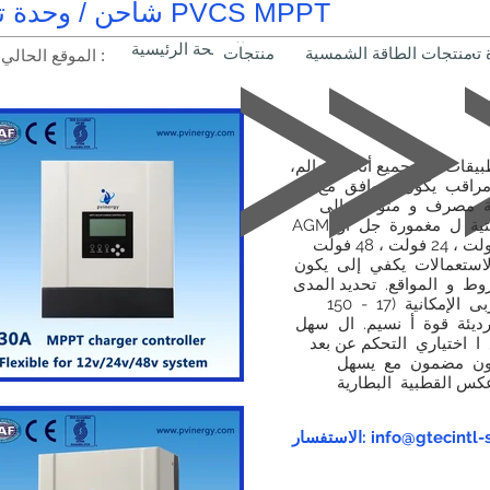
شاحن / وحدة تحكم PVCS MPPT
الصفحة الرئيسية
منتجات الطاقة الشمسية
منتجات
الموقع الحالي :
قات في جميع أنحاء العالم،
PVCSMH سلسلة شمسي الشحنة مراقب يكون متوافق مع 12
 فولت البطارية مصرف و متوفرة إلى
تحديد ال الأمثل شحن / تعويم الفولتية ل مغمورة جل أو AGM
البطاريات . الذات التكيف إلى 12 فولت ، 24 فولت ، 48 فولت
لاستعمالات يكفي إلى يكون
 و المواقع. تحديد المدى
التلقائي العاصمة إدخال الجهد االكهربى الإمكانية (17 - 150
ديئة قوة أ نسيم. ال سهل
ا اختياري التحكم عن بعد
يكون مضمون مع يسهل
كس القطبية البطارية
info@gtecintl-solar.c