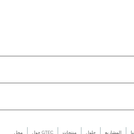
ible For 12/24/48V System Heatsink cooling Advanced MPP
ersion efficiency 98% LCD+LED display 4 stage charging opt
t-in DC Load output On line monitor system via RS485 comm
S-MH
ا
المشاريع
حلول
منتجات
حول GTEC
محل