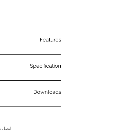
Features
T Technology Peak
imizes battery performance
Specification
unication
Downloads
اتصل بن