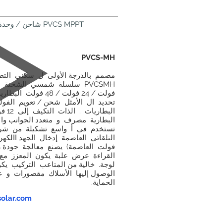
شاحن / وحدة تحكم PVCS MPPT
PVCS-MH
مصمم بالدرجة الأولى ل سكني التطبي
فولت / 24 فولت / 48
البطارية مصرف و متعدد الجوانب وا
تستخدم في أ واسع تشكيلة من شروط
فولت العاصمة) يصنع معالجة جودة ر
القراءة عرض علبة يكون المعزز مع 
لوجة. خالية من المتاعب التركيب 
الوصول إليها الأسلاك مقصورات و ع
الحماية.
الاستفسار: om