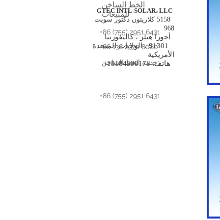
الخط الساخن
GTEC INTL-SOLAR، LLC
للمبيعات
5158 كلاريتون دكتور سويت
968
+86 (755) 2951 6431
أجورا هيلز ، كاليفورنيا
91301 ، الولايات المتحدة
+86 138 2370 8080
الأمريكية
خدمة الخط الساخن:
هاتف: 18184598178+
+86 (755) 2951 6431