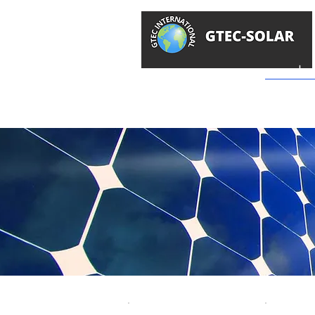
سولار
GTEC -
محل