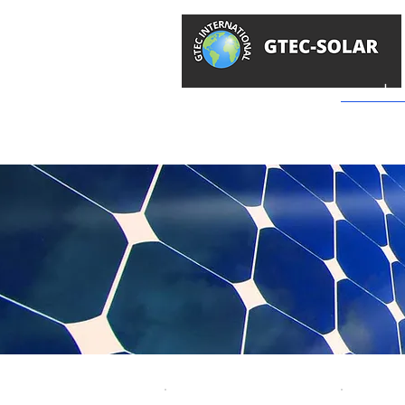
سولار
GTEC -
محل