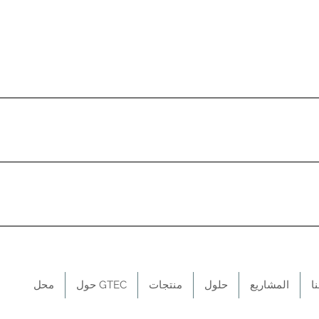
Y 250W 156*156
ا
المشاريع
حلول
منتجات
حول GTEC
محل